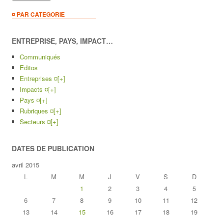
¤ PAR CATEGORIE
ENTREPRISE, PAYS, IMPACT…
Communiqués
Editos
Entreprises ¤
[+]
Impacts ¤
[+]
Pays ¤
[+]
Rubriques ¤
[+]
Secteurs ¤
[+]
DATES DE PUBLICATION
avril 2015
L
M
M
J
V
S
D
1
2
3
4
5
6
7
8
9
10
11
12
13
14
15
16
17
18
19