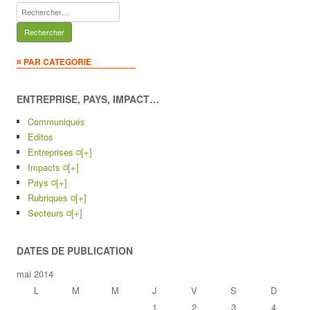
Rechercher :
¤ PAR CATEGORIE
ENTREPRISE, PAYS, IMPACT…
Communiqués
Editos
Entreprises ¤
[+]
Impacts ¤
[+]
Pays ¤
[+]
Rubriques ¤
[+]
Secteurs ¤
[+]
DATES DE PUBLICATION
mai 2014
L
M
M
J
V
S
D
1
2
3
4