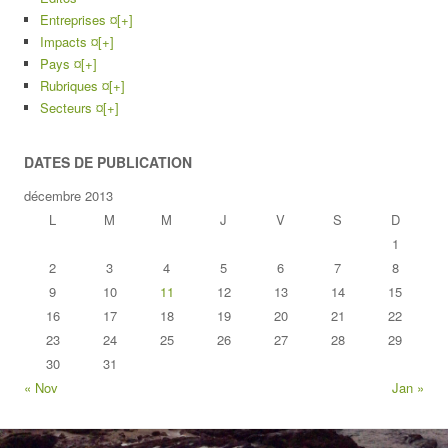
Entreprises ¤
[+]
Impacts ¤
[+]
Pays ¤
[+]
Rubriques ¤
[+]
Secteurs ¤
[+]
DATES DE PUBLICATION
décembre 2013
L
M
M
J
V
S
D
1
2
3
4
5
6
7
8
9
10
11
12
13
14
15
16
17
18
19
20
21
22
23
24
25
26
27
28
29
30
31
« Nov
Jan »