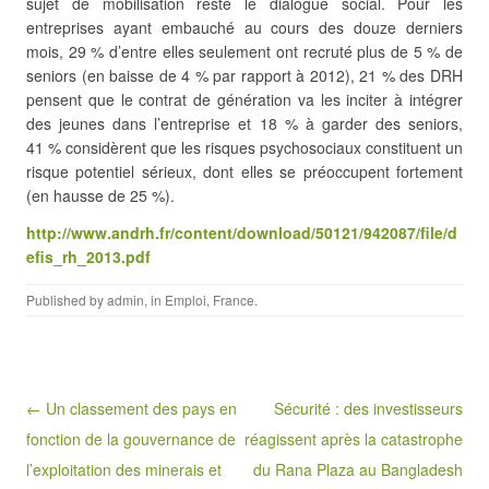
sujet de mobilisation reste le dialogue social. Pour les
entreprises ayant embauché au cours des douze derniers
mois, 29 % d’entre elles seulement ont recruté plus de 5 % de
seniors (en baisse de 4 % par rapport à 2012), 21 % des DRH
pensent que le contrat de génération va les inciter à intégrer
des jeunes dans l’entreprise et 18 % à garder des seniors,
41 % considèrent que les risques psychosociaux constituent un
risque potentiel sérieux, dont elles se préoccupent fortement
(en hausse de 25 %).
http://www.andrh.fr/content/download/50121/942087/file/d
efis_rh_2013.pdf
Published by
admin
, in
Emploi
,
France
.
Post navigation
← Un classement des pays en
Sécurité : des investisseurs
fonction de la gouvernance de
réagissent après la catastrophe
l’exploitation des minerais et
du Rana Plaza au Bangladesh