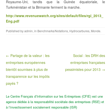
Royaume-Uni, tandis que la Guinée équatoriale, le
Turkménistan et la Birmanie ferment la marche.
http://www.revenuewatch.org/sites/default/files/rgi_2013_
Eng.pdf
Published by
admin
, in
Benchmarks/Notations
,
Hydrocarbures
,
Monde
.
Post navigation
← Partage de la valeur : les
Social : les DRH des
entreprises européennes
entreprises françaises
bientôt soumises à plus de
pessimistes pour 2013 →
transparence sur les impôts
payés ?
Le Centre Français d’Information sur les Entreprises (CFIE) est une
agence dédiée à la responsabilité sociétale des entreprises (RSE) et
à l’investissement socialement responsable (ISR)