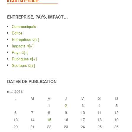
¤ PAR CATEGORIE
ENTREPRISE, PAYS, IMPACT…
Communiqués
Editos
Entreprises ¤
[+]
Impacts ¤
[+]
Pays ¤
[+]
Rubriques ¤
[+]
Secteurs ¤
[+]
DATES DE PUBLICATION
mai 2013
L
M
M
J
V
S
D
1
2
3
4
5
6
7
8
9
10
11
12
13
14
15
16
17
18
19
20
21
22
23
24
25
26