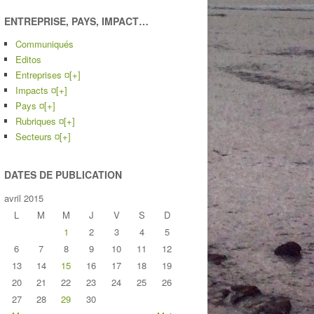
ENTREPRISE, PAYS, IMPACT…
Communiqués
Editos
Entreprises ¤
[+]
Impacts ¤
[+]
Pays ¤
[+]
Rubriques ¤
[+]
Secteurs ¤
[+]
DATES DE PUBLICATION
avril 2015
L
M
M
J
V
S
D
1
2
3
4
5
6
7
8
9
10
11
12
13
14
15
16
17
18
19
20
21
22
23
24
25
26
27
28
29
30