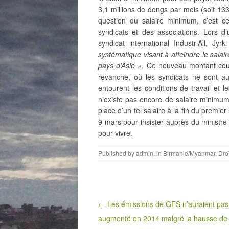
3,1 millions de dongs par mois (soit 133
question du salaire minimum, c’est cel
syndicats et des associations. Lors d’
syndicat international IndustriAll, Jy
systématique visant à atteindre le salair
pays d’Asie »
.
Ce nouveau montant couv
revanche, où les syndicats ne sont a
entourent les conditions de travail et l
n’existe pas encore de salaire minimu
place d’un tel salaire à la fin du premier
9 mars pour insister auprès du ministre 
pour vivre.
Published by
admin
, in
Birmanie/Myanmar
,
Dro
Post navigation
← Les émissions de GES n’auraient pas
augmenté en 2014 malgré la hausse de l’