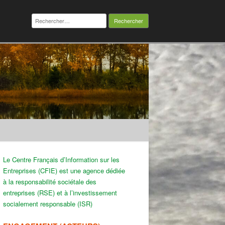
Rechercher :
Le Centre Français d’Information sur les
Entreprises (CFIE) est une agence dédiée
à la responsabilité sociétale des
entreprises (RSE) et à l’investissement
socialement responsable (ISR)