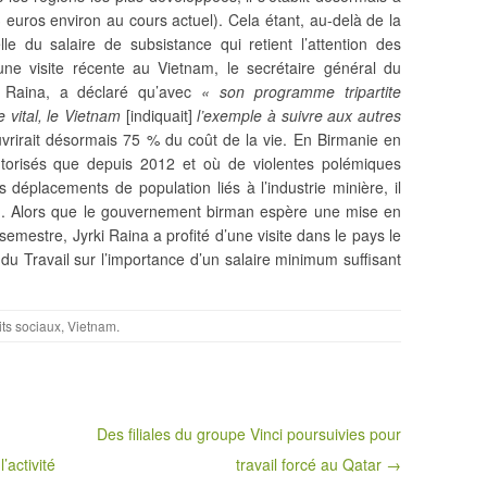
 euros environ au cours actuel). Cela étant, au-delà de la
le du salaire de subsistance qui retient l’attention des
une visite récente au Vietnam, le secrétaire général du
rki Raina, a déclaré qu’avec
« son programme tripartite
e vital, le Vietnam
[indiquait]
l’exemple à suivre aux autres
rirait désormais 75 % du coût de la vie. En Birmanie en
utorisés que depuis 2012 et où de violentes polémiques
es déplacements de population liés à l’industrie minière, il
m. Alors que le gouvernement birman espère une mise en
 semestre, Jyrki Raina a profité d’une visite dans le pays le
du Travail sur l’importance d’un salaire minimum suffisant
its sociaux
,
Vietnam
.
Des filiales du groupe Vinci poursuivies pour
activité
travail forcé au Qatar →