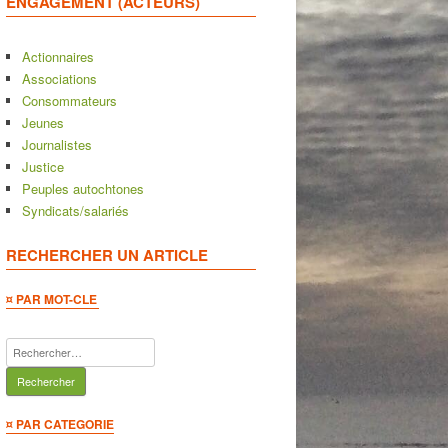
ENGAGEMENT (ACTEURS)
Actionnaires
Associations
Consommateurs
Jeunes
Journalistes
Justice
Peuples autochtones
Syndicats/salariés
RECHERCHER UN ARTICLE
¤ PAR MOT-CLE
Rechercher :
¤ PAR CATEGORIE