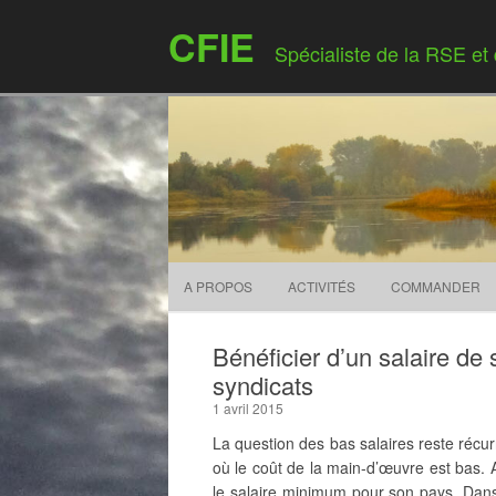
CFIE
Spécialiste de la RSE et
A PROPOS
ACTIVITÉS
COMMANDER
Bénéficier d’un salaire de 
syndicats
1 avril 2015
La question des bas salaires reste récur
où le coût de la main-d’œuvre est bas.
le salaire minimum pour son pays. Dans 