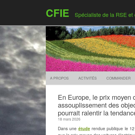
CFIE
Spécialiste de la RSE et
A PROPOS
ACTIVITÉS
COMMANDER
En Europe, le prix moyen 
assouplissement des objec
pourrait ralentir la tendanc
18 mars 2026
Dans une
étude
rendue publique le 12 
que le prix moyen des voitures électriq