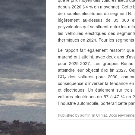
depuis 2020 (-4 % en moyenne). Cette ba
de modèles électriques
du segment B. L
légèrement au-dessus de 35 000 eur
polyvalentes qui se situent entre les mi
les véhicules électriques des segments
thermiques en 2024. Pour les segments A, 
Le rapport fait également ressortir qu
marché ont atteint, avec deux ans d’av
pour 2025-2027. Les groupes Renault 
atteindre leur objectif d’ici fin 2027. 
CO
des voitures pour 2030, comme 
2
conséquence d’inverser la tendance en m
et électriques. Un étalement sur trois
voitures électriques de 57 à 47 % en 
l’industrie automobile, porterait cette p
Published by
admin
, in
Climat
,
Docs environne