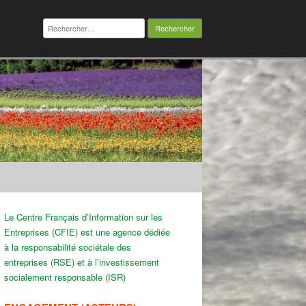
Rechercher :
Le Centre Français d’Information sur les
Entreprises (CFIE) est une agence dédiée
à la responsabilité sociétale des
entreprises (RSE) et à l’investissement
socialement responsable (ISR)