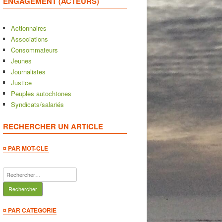
ENGAGEMENT (ACTEURS)
Actionnaires
Associations
Consommateurs
Jeunes
Journalistes
Justice
Peuples autochtones
Syndicats/salariés
RECHERCHER UN ARTICLE
¤ PAR MOT-CLE
Rechercher :
¤ PAR CATEGORIE