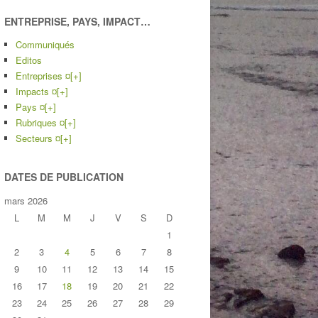
ENTREPRISE, PAYS, IMPACT…
Communiqués
Editos
Entreprises ¤
[+]
Impacts ¤
[+]
Pays ¤
[+]
Rubriques ¤
[+]
Secteurs ¤
[+]
DATES DE PUBLICATION
mars 2026
L
M
M
J
V
S
D
1
2
3
4
5
6
7
8
9
10
11
12
13
14
15
16
17
18
19
20
21
22
23
24
25
26
27
28
29