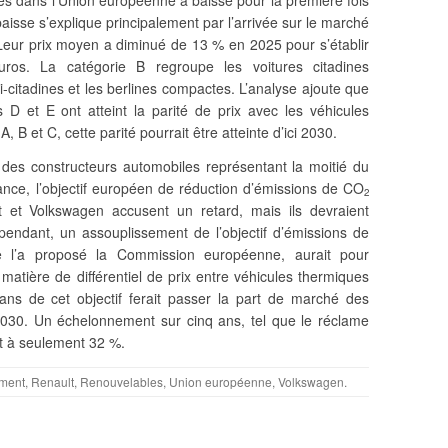
isse s’explique principalement par l’arrivée sur le marché
eur prix moyen a diminué de 13 % en 2025 pour s’établir
os. La catégorie B regroupe les voitures citadines
ni-citadines et les berlines compactes. L’analyse ajoute que
 D et E ont atteint la parité de prix avec les véhicules
B et C, cette parité pourrait être atteinte d’ici 2030.
e des constructeurs automobiles représentant la moitié du
ance, l’objectif européen de réduction d’émissions de CO
2
et Volkswagen accusent un retard, mais ils devraient
Cependant, un assouplissement de l’objectif d’émissions de
l’a proposé la Commission européenne, aurait pour
atière de différentiel de prix entre véhicules thermiques
 ans de cet objectif ferait passer la part de marché des
2030. Un échelonnement sur cinq ans, tel que le réclame
art à seulement 32 %.
ment
,
Renault
,
Renouvelables
,
Union européenne
,
Volkswagen
.