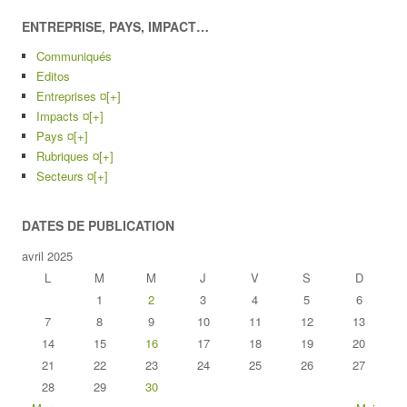
ENTREPRISE, PAYS, IMPACT…
Communiqués
Editos
Entreprises ¤
[+]
Impacts ¤
[+]
Pays ¤
[+]
Rubriques ¤
[+]
Secteurs ¤
[+]
DATES DE PUBLICATION
avril 2025
L
M
M
J
V
S
D
1
2
3
4
5
6
7
8
9
10
11
12
13
14
15
16
17
18
19
20
21
22
23
24
25
26
27
28
29
30