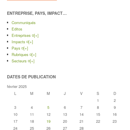
ENTREPRISE, PAYS, IMPACT…
Communiqués
Editos
Entreprises ¤
[+]
Impacts ¤
[+]
Pays ¤
[+]
Rubriques ¤
[+]
Secteurs ¤
[+]
DATES DE PUBLICATION
février 2025
L
M
M
J
V
S
D
1
2
3
4
5
6
7
8
9
10
11
12
13
14
15
16
17
18
19
20
21
22
23
24
25
26
27
28