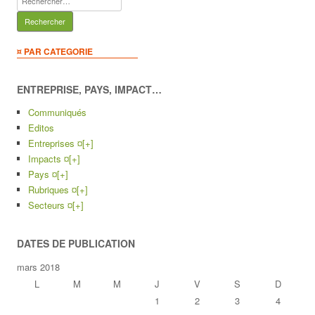
¤ PAR CATEGORIE
ENTREPRISE, PAYS, IMPACT…
Communiqués
Editos
Entreprises ¤
[+]
Impacts ¤
[+]
Pays ¤
[+]
Rubriques ¤
[+]
Secteurs ¤
[+]
DATES DE PUBLICATION
mars 2018
L
M
M
J
V
S
D
1
2
3
4