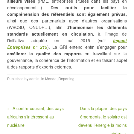
ailleurs visés
(PME, entreprises situées dans les pays en
développement…).
Des outils pour faciliter la
compréhension des référentiels sont également prévus,
ainsi que des partenariats avec d’autres organisations
(WBCSD, ONUDH…), afin d’
harmoniser les différents
standards actuellement en circulation,
à l’image de
l’initiative adoptée en mai 2015 (voir
Impact
Entreprises
n° 215
). La GRI entend enfin s’engager pour
améliorer la qualité des rapports
en travaillant sur la
gouvernance, la cohérence de l’information et en faisant appel
à des rapports d’experts externes.
Published by
admin
, in
Monde
,
Reporting
.
Post navigation
← A contre-courant, des pays
Dans la plupart des pays
africains s’intéressent au
émergents, le solaire est
nucléaire
devenu l’énergie la moins
chère →