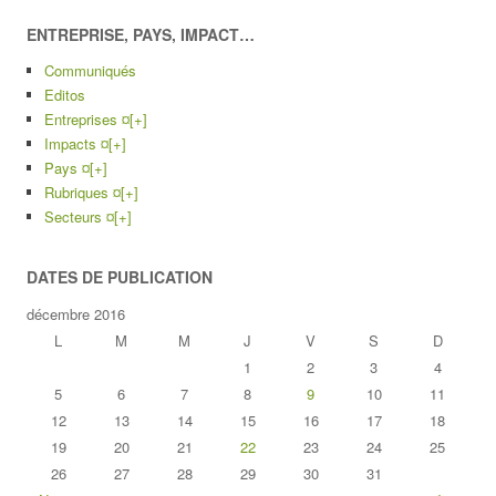
ENTREPRISE, PAYS, IMPACT…
Communiqués
Editos
Entreprises ¤
[+]
Impacts ¤
[+]
Pays ¤
[+]
Rubriques ¤
[+]
Secteurs ¤
[+]
DATES DE PUBLICATION
décembre 2016
L
M
M
J
V
S
D
1
2
3
4
5
6
7
8
9
10
11
12
13
14
15
16
17
18
19
20
21
22
23
24
25
26
27
28
29
30
31