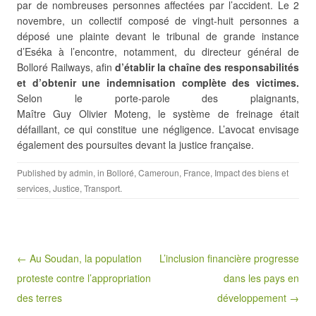
par de nombreuses personnes affectées par l’accident. Le 2
novembre, un collectif composé de vingt-huit personnes a
déposé une plainte devant le tribunal de grande instance
d’Eséka à l’encontre, notamment, du directeur général de
Bolloré Railways, afin
d’établir la chaîne des responsabilités
et d’obtenir une indemnisation complète des victimes.
Selon le porte-parole des plaignants,
Maître Guy Olivier Moteng, le système de freinage était
défaillant, ce qui constitue une négligence. L’avocat envisage
également des poursuites devant la justice française.
Published by
admin
, in
Bolloré
,
Cameroun
,
France
,
Impact des biens et
services
,
Justice
,
Transport
.
Post navigation
← Au Soudan, la population
L’inclusion financière progresse
proteste contre l’appropriation
dans les pays en
des terres
développement →