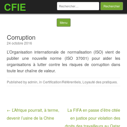
CFIE
Rechercher :
Skip to content
Menu
Corruption
24 octobre 2016
L’Organisation internationale de normalisation (ISO) vient de
publier une nouvelle norme (ISO 37001) pour aider les
organisations à lutter contre les risques de corruption dans
toute leur chaîne de valeur.
Published by
admin
, in
Certification/Référentiels
,
Loyauté des pratiques
.
Post navigation
← L’Afrique pourrait, à terme,
La FIFA en passe d’être citée
devenir l’usine de la Chine
en justice pour violation des
droits des travailleurs au Qatar