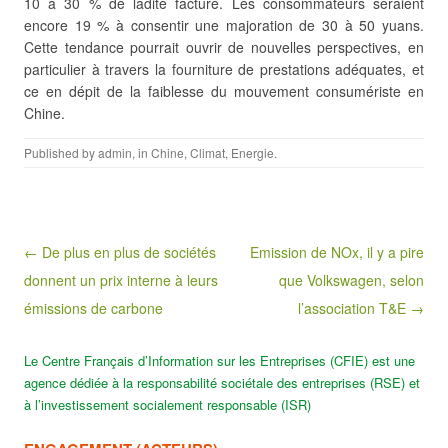
10 à 30 % de ladite facture. Les consommateurs seraient
encore 19 % à consentir une majoration de 30 à 50 yuans.
Cette tendance pourrait ouvrir de nouvelles perspectives, en
particulier à travers la fourniture de prestations adéquates, et
ce en dépit de la faiblesse du mouvement consumériste en
Chine.
Published by
admin
, in
Chine
,
Climat
,
Energie
.
Post navigation
← De plus en plus de sociétés
Emission de NOx, il y a pire
donnent un prix interne à leurs
que Volkswagen, selon
émissions de carbone
l’association T&E →
Le Centre Français d’Information sur les Entreprises (CFIE) est une
agence dédiée à la responsabilité sociétale des entreprises (RSE) et
à l’investissement socialement responsable (ISR)