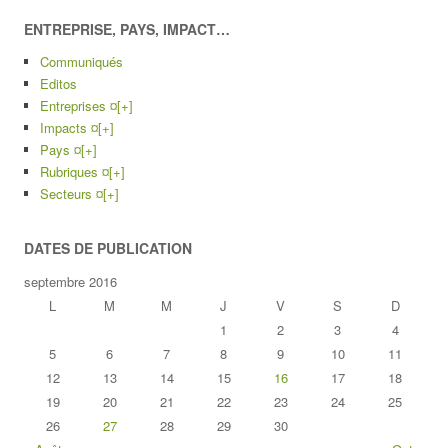
ENTREPRISE, PAYS, IMPACT…
Communiqués
Editos
Entreprises ¤
[+]
Impacts ¤
[+]
Pays ¤
[+]
Rubriques ¤
[+]
Secteurs ¤
[+]
DATES DE PUBLICATION
septembre 2016
L
M
M
J
V
S
D
1
2
3
4
5
6
7
8
9
10
11
12
13
14
15
16
17
18
19
20
21
22
23
24
25
26
27
28
29
30