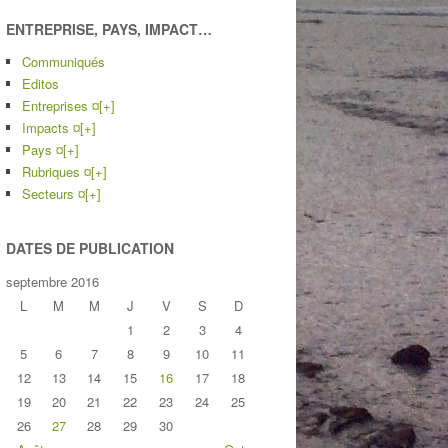
ENTREPRISE, PAYS, IMPACT…
Communiqués
Editos
Entreprises ¤
[+]
Impacts ¤
[+]
Pays ¤
[+]
Rubriques ¤
[+]
Secteurs ¤
[+]
DATES DE PUBLICATION
septembre 2016
L
M
M
J
V
S
D
1
2
3
4
5
6
7
8
9
10
11
12
13
14
15
16
17
18
19
20
21
22
23
24
25
26
27
28
29
30