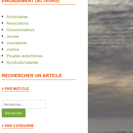
ENGAGEMENT (ACTEURS)
Actionnaires
Associations
Consommateurs
Jeunes
Journalistes
Justice
Peuples autochtones
Syndicats/salariés
RECHERCHER UN ARTICLE
¤ PAR MOT-CLE
Rechercher :
¤ PAR CATEGORIE