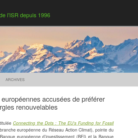
 de l'ISR depuis 1996
Skip to content
ARCHIVES
es européennes accusées de préférer
rgies renouvelables
titulée
Connecting the Dots : The EU’s Funding for Fossil
 branche européenne du Réseau Action Climat), pointe du
a Banque européenne d’investissement (BEI) et la Banque