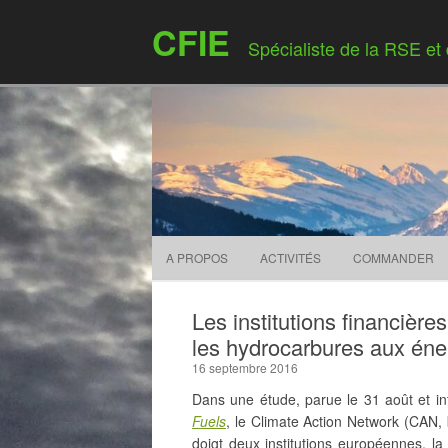
CFIE
Spécialiste de la RSE et
A PROPOS
ACTIVITÉS
COMMANDER
Les institutions financièr
les hydrocarbures aux éne
16 septembre 2016
Dans une étude, parue le 31 août et in
Fuels
, le Climate Action Network (CAN,
doigt deux institutions européennes, l