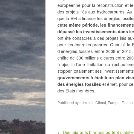
européenne pour la reconstruction et l
des projets liés aux hydrocarbures. Au
que la BEI a financé les énergies
fossile
cette même période, les financements
dépassé les investissements dans le
ont été consacrés à des projets liés au
pour les énergies propres. Quant à la BE
d’énergies fossiles entre 2008 et 2015
chiffre de 300 millions d’euros entre 2
l’objectif d’une limitation du réchauff
stopper totalement ses investissements 
gouvernements à établir un plan visa
des énergies fossiles
et émet, pour ce
des Etats membres.
Published by
admin
, in
Climat
,
Europe
,
Financ
Post navigation
← Des migrants birmans portent plainte