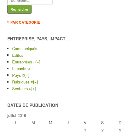
¤ PAR CATEGORIE
ENTREPRISE, PAYS, IMPACT…
Communiqués
Editos
Entreprises ¤
[+]
Impacts ¤
[+]
Pays ¤
[+]
Rubriques ¤
[+]
Secteurs ¤
[+]
DATES DE PUBLICATION
juillet 2016
L
M
M
J
V
S
D
1
2
3