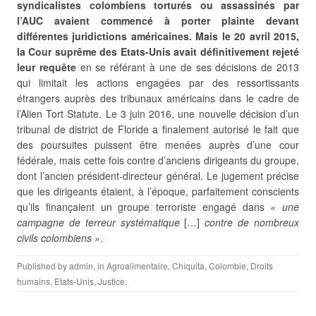
syndicalistes colombiens torturés ou assassinés par
l’AUC avaient commencé à porter plainte devant
différentes juridictions américaines. Mais le 20 avril 2015,
la Cour suprême des Etats-Unis avait définitivement rejeté
leur requête
en se référant à une de ses décisions de 2013
qui limitait les actions engagées par des ressortissants
étrangers auprès des tribunaux américains dans le cadre de
l’Alien Tort Statute. Le 3 juin 2016, une nouvelle décision d’un
tribunal de district de Floride a finalement autorisé le fait que
des poursuites puissent être menées auprès d’une cour
fédérale, mais cette fois contre d’anciens dirigeants du groupe,
dont l’ancien président-directeur général. Le jugement précise
que les dirigeants étaient, à l’époque, parfaitement conscients
qu’ils finançaient un groupe terroriste engagé dans
« une
campagne de terreur systématique
[…]
contre de nombreux
civils colombiens »
.
Published by
admin
, in
Agroalimentaire
,
Chiquita
,
Colombie
,
Droits
humains
,
Etats-Unis
,
Justice
.