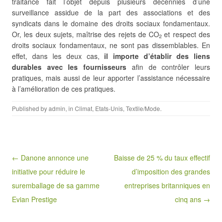
traitance fait l’objet depuis plusieurs décennies d’une
surveillance assidue de la part des associations et des
syndicats dans le domaine des droits sociaux fondamentaux.
Or, les deux sujets, maîtrise des rejets de CO
et respect des
2
droits sociaux fondamentaux, ne sont pas dissemblables. En
effet, dans les deux cas,
il importe d’établir des liens
durables avec les fournisseurs
afin de contrôler leurs
pratiques, mais aussi de leur apporter l’assistance nécessaire
à l’amélioration de ces pratiques.
Published by
admin
, in
Climat
,
Etats-Unis
,
Textile/Mode
.
Post navigation
← Danone annonce une
Baisse de 25 % du taux effectif
initiative pour réduire le
d’imposition des grandes
suremballage de sa gamme
entreprises britanniques en
Evian Prestige
cinq ans →