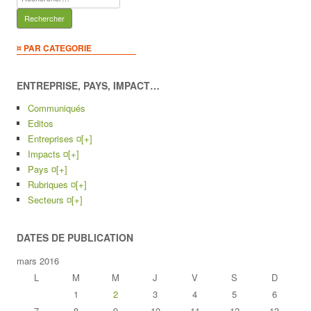
¤ PAR CATEGORIE
ENTREPRISE, PAYS, IMPACT…
Communiqués
Editos
Entreprises ¤
[+]
Impacts ¤
[+]
Pays ¤
[+]
Rubriques ¤
[+]
Secteurs ¤
[+]
DATES DE PUBLICATION
mars 2016
L
M
M
J
V
S
D
1
2
3
4
5
6
7
8
9
10
11
12
13