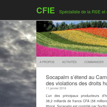
CFIE
Spécialiste de la RSE et
A PROPOS
ACTIVITÉS
COMMANDER
Socapalm s’étend au Cam
des violations des droits 
11 janvier 2016
L’un des principaux producteurs d
38,2 milliards de francs CFA (58 millio
littoral. Socapalm est contrôlé par Socf