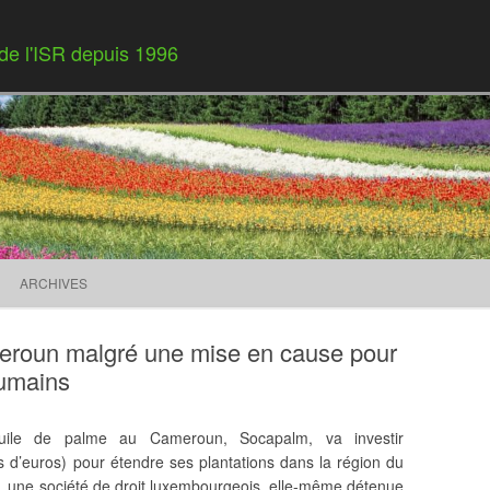
 de l'ISR depuis 1996
Skip to content
ARCHIVES
eroun malgré une mise en cause pour
humains
’huile de palme au Cameroun, Socapalm, va investir
ns d’euros) pour étendre ses plantations dans la région du
in, une société de droit luxembourgeois, elle-même détenue