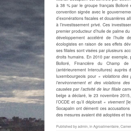
à 38 % par le groupe français Bolloré 
convention signée avec le gouvernemen
d’exonérations fiscales et douanières alla
à l’investissement privé. Ces investiss
premier producteur d’huile de palme du 
développement accéléré de l’huile d
écologistes en raison de ses effets déva
ses filiales sont visées par plusieurs a
droits humains. En 2010 par exemple, p
Bolloré, Financière du Champ de M
(antérieurement Intercultures) auprès 
luxembourgeois pour
« violations des 
l’environnement et des violations des
causées par l’activité de leur filiale c
belge a déclaré, le 23 novembre 2015, 
l’OCDE et qu’il déplorait
« vivement
[le
Socapalm ont démenti ces accusations
des mesures avaient été adoptées et tr
Published by
admin
, in
Agroalimentaire
,
Came