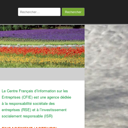
Rechercher :
Le Centre Français d’Information sur les
Entreprises (CFIE) est une agence dédiée
à la responsabilité sociétale des
entreprises (RSE) et à l’investissement
socialement responsable (ISR)