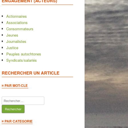
ENGAGEMENT (ACTEURS)
Actionnaires
Associations
Consommateurs
Jeunes
Journalistes
Justice
Peuples autochtones
Syndicats/salariés
RECHERCHER UN ARTICLE
¤ PAR MOT-CLE
Rechercher :
¤ PAR CATEGORIE