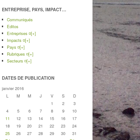
ENTREPRISE, PAYS, IMPACT…
Communiqués
Editos
Entreprises ¤
[+]
Impacts ¤
[+]
Pays ¤
[+]
Rubriques ¤
[+]
Secteurs ¤
[+]
DATES DE PUBLICATION
janvier 2016
L
M
M
J
V
S
D
1
2
3
4
5
6
7
8
9
10
11
12
13
14
15
16
17
18
19
20
21
22
23
24
25
26
27
28
29
30
31