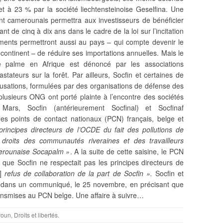
et à 23 % par la société liechtensteinoise Geselfina. Une
t camerounais permettra aux investisseurs de bénéficier
nt de cinq à dix ans dans le cadre de la loi sur l’incitation
ements permettront aussi au pays – qui
compte devenir le
continent – de réduire ses importations annuelles. Mais le
e palme en Afrique est dénoncé par les associations
stateurs sur la forêt. Par ailleurs, Socfin et certaines de
ccusations, formulées par des organisations de défense des
lusieurs ONG ont porté plainte à l’encontre des sociétés
ars, Socfin (antérieurement Socfinal) et Socfinaf
des points de contact nationaux (PCN) français, belge et
principes directeurs de l’OCDE du fait des pollutions de
 droits des communautés riveraines et des travailleurs
amerounaise Socapalm »
. A la suite de cette saisine, le PCN
que Socfin ne respectait pas les principes directeurs de
]
refus de collaboration de la part de Socfin ».
Socfin et
 dans un communiqué, le 25 novembre, en précisant que
ansmises au PCN belge. Une affaire à suivre…
roun
,
Droits et libertés
.