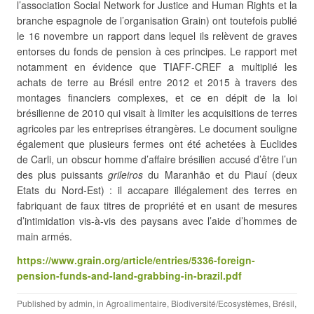
l’association Social Network for Justice and Human Rights et la
branche
espagnole de l’organisation Grain) ont toutefois publié
le 16 novembre un rapport dans lequel ils relèvent de graves
entorses du fonds de pension à ces principes. Le rapport met
notamment en évidence que TIAFF-CREF a multiplié les
achats de terre au Brésil entre 2012 et 2015 à travers des
montages financiers complexes, et ce en dépit de la loi
brésilienne de 2010 qui visait à limiter les acquisitions de terres
agricoles par les entreprises étrangères. Le document souligne
également que plusieurs fermes ont été achetées à Euclides
de Carli, un obscur homme d’affaire brésilien accusé d’être l’un
des plus puissants
grileiros
du Maranhão et du Piauí (deux
Etats du Nord-Est) : il accapare illégalement des terres en
fabriquant de faux titres de propriété et en usant de mesures
d’intimidation vis-à-vis des paysans avec l’aide d’hommes de
main armés.
https://www.grain.org/article/entries/5336-foreign-
pension-funds-and-land-grabbing-in-brazil.pdf
Published by
admin
, in
Agroalimentaire
,
Biodiversité/Ecosystèmes
,
Brésil
,