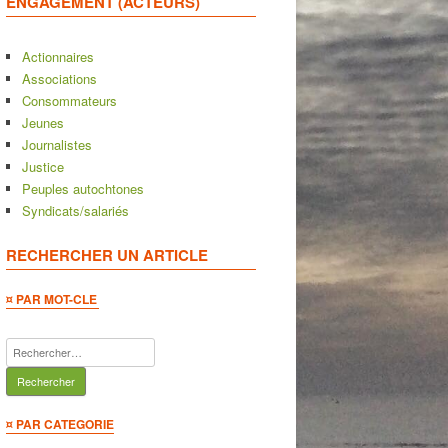
ENGAGEMENT (ACTEURS)
Actionnaires
Associations
Consommateurs
Jeunes
Journalistes
Justice
Peuples autochtones
Syndicats/salariés
RECHERCHER UN ARTICLE
¤ PAR MOT-CLE
Rechercher :
¤ PAR CATEGORIE