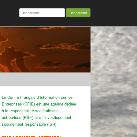
Rechercher :
Le Centre Français d’Information sur les
Entreprises (CFIE) est une agence dédiée
à la responsabilité sociétale des
entreprises (RSE) et à l’investissement
socialement responsable (ISR)