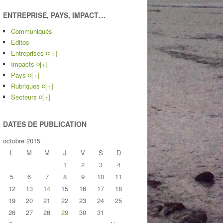
ENTREPRISE, PAYS, IMPACT…
Communiqués
Editos
Entreprises ¤
[+]
Impacts ¤
[+]
Pays ¤
[+]
Rubriques ¤
[+]
Secteurs ¤
[+]
DATES DE PUBLICATION
octobre 2015
L
M
M
J
V
S
D
1
2
3
4
5
6
7
8
9
10
11
12
13
14
15
16
17
18
19
20
21
22
23
24
25
26
27
28
29
30
31