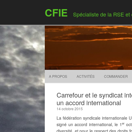
CFIE
Spécialiste de la RSE et
A PROPOS
ACTIVITÉS
COMMANDER
Carrefour et le syndicat i
un accord international
14 octobre 2015
La fédération syndicale internationale U
signé un accord international, le 1
oct
er
diversité, et pour le respect des droits 