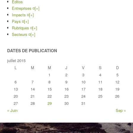
Editos
Entreprises ¤
[+]
Impacts ¤
[+]
Pays ¤
[+]
Rubriques ¤
[+]
Secteurs ¤
[+]
DATES DE PUBLICATION
juillet 2015
L
M
M
J
V
S
D
1
2
3
4
5
6
7
8
9
10
11
12
13
14
15
16
17
18
19
20
21
22
23
24
25
26
27
28
29
30
31
« Juin
Sep »