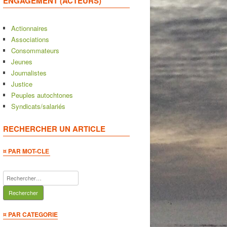
ENGAGEMENT (ACTEURS)
Actionnaires
Associations
Consommateurs
Jeunes
Journalistes
Justice
Peuples autochtones
Syndicats/salariés
RECHERCHER UN ARTICLE
¤ PAR MOT-CLE
Rechercher :
¤ PAR CATEGORIE