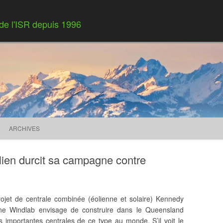
 de l'ISR depuis 1996
Skip to content
ARCHIVES
lien durcit sa campagne contre
jet de centrale combinée (éolienne et solaire) Kennedy
nne Windlab envisage de construire dans le Queensland
us importantes centrales de ce type au monde. S’il voit le