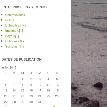
ENTREPRISE, PAYS, IMPACT…
Communiqués
Editos
Entreprises ¤
[+]
Impacts ¤
[+]
Pays ¤
[+]
Rubriques ¤
[+]
Secteurs ¤
[+]
DATES DE PUBLICATION
juillet 2015
L
M
M
J
V
S
D
1
2
3
4
5
6
7
8
9
10
11
12
13
14
15
16
17
18
19
20
21
22
23
24
25
26
27
28
29
30
31