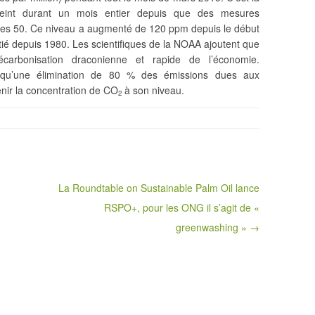
teint durant un mois entier depuis que des mesures
ées 50. Ce niveau a augmenté de 120 ppm depuis le début
oitié depuis 1980. Les scientifiques de la NOAA ajoutent que
décarbonisation draconienne et rapide de
l’économie.
i qu’une élimination de 80 % des émissions dues aux
enir la concentration de CO
à son niveau.
2
La Roundtable on Sustainable Palm Oil lance
RSPO+, pour les ONG il s’agit de «
greenwashing » →