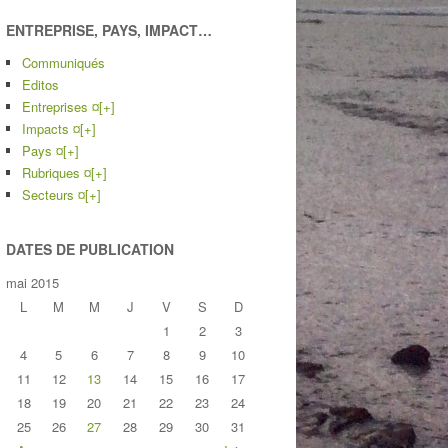
ENTREPRISE, PAYS, IMPACT…
Communiqués
Editos
Entreprises ¤
[+]
Impacts ¤
[+]
Pays ¤
[+]
Rubriques ¤
[+]
Secteurs ¤
[+]
DATES DE PUBLICATION
mai 2015
L
M
M
J
V
S
D
1
2
3
4
5
6
7
8
9
10
11
12
13
14
15
16
17
18
19
20
21
22
23
24
25
26
27
28
29
30
31