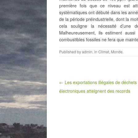
première fois que ce niveau est at
systématiques ont débuté dans les ann
de la période préindustrielle, dont la m
cela souligne la nécessité d’une 
Malheureusement, ils estiment auss
combustibles fossiles ne fera que maint
Published by
admin
, in
Climat
,
Monde
.
Post navigation
← Les exportations illégales de déchets
électroniques atteignent des records