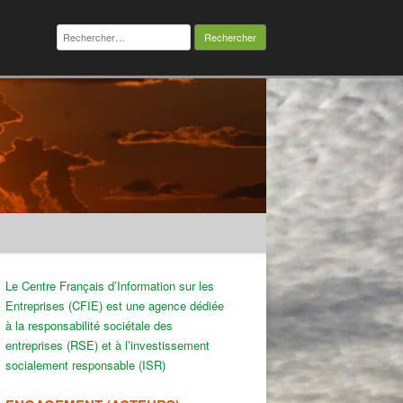
Rechercher :
Le Centre Français d’Information sur les
Entreprises (CFIE) est une agence dédiée
à la responsabilité sociétale des
entreprises (RSE) et à l’investissement
socialement responsable (ISR)