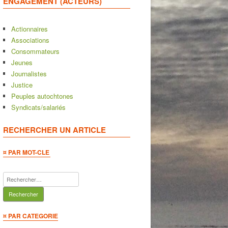
ENGAGEMENT (ACTEURS)
Actionnaires
Associations
Consommateurs
Jeunes
Journalistes
Justice
Peuples autochtones
Syndicats/salariés
RECHERCHER UN ARTICLE
¤ PAR MOT-CLE
Rechercher :
¤ PAR CATEGORIE