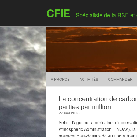
CFIE
Spécialiste de la RSE et
A PROPOS
ACTIVITÉS
COMMANDER
La concentration de carb
parties par million
27 mai 2015
Selon l’agence américaine d’observat
Atmospheric Administration – NOAA), la
maintenue au-dessus de 400 ppm (parties