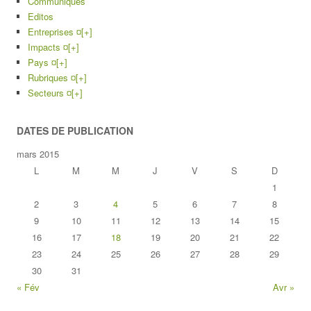
Communiqués
Editos
Entreprises ¤
[+]
Impacts ¤
[+]
Pays ¤
[+]
Rubriques ¤
[+]
Secteurs ¤
[+]
DATES DE PUBLICATION
mars 2015
L
M
M
J
V
S
D
1
2
3
4
5
6
7
8
9
10
11
12
13
14
15
16
17
18
19
20
21
22
23
24
25
26
27
28
29
30
31
« Fév
Avr »