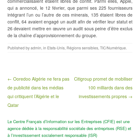
commercialisaient étaient libres de conflit. Parmi elles, Apple,
qui a annoncé, le 12 février, que parmi ses 225 fournisseurs
intégrant l’un ou l’autre de ces minerais, 135 étaient libres de
conflit, 64 avaient engagé un audit afin de vérifier leur statut et
26 devaient mettre en œuvre un audit sous peine d’être exclus
de la chaîne d’approvisionnement du groupe.
Published by
admin
, in
Etats-Unis
,
Régions sensibles
,
TIC/Numérique
.
Post navigation
← Ooredoo Algérie ne fera pas
Citigroup promet de mobiliser
de publicité dans les médias
100 milliards dans des
qui critiquent l’Algérie et le
investissements propres →
Qatar
Le Centre Français d’Information sur les Entreprises (CFIE) est une
agence dédiée à la responsabilité sociétale des entreprises (RSE) et
à l’investissement socialement responsable (ISR)