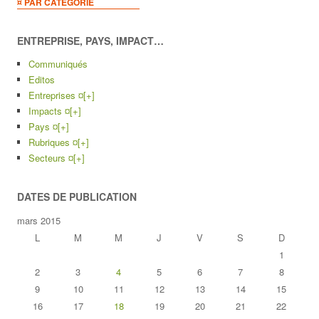
¤ PAR CATEGORIE
ENTREPRISE, PAYS, IMPACT…
Communiqués
Editos
Entreprises ¤
[+]
Impacts ¤
[+]
Pays ¤
[+]
Rubriques ¤
[+]
Secteurs ¤
[+]
DATES DE PUBLICATION
mars 2015
L
M
M
J
V
S
D
1
2
3
4
5
6
7
8
9
10
11
12
13
14
15
16
17
18
19
20
21
22