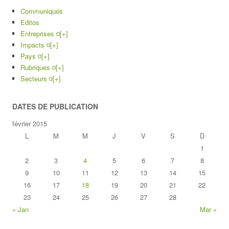
Communiqués
Editos
Entreprises ¤
[+]
Impacts ¤
[+]
Pays ¤
[+]
Rubriques ¤
[+]
Secteurs ¤
[+]
DATES DE PUBLICATION
février 2015
L
M
M
J
V
S
D
1
2
3
4
5
6
7
8
9
10
11
12
13
14
15
16
17
18
19
20
21
22
23
24
25
26
27
28
« Jan
Mar »