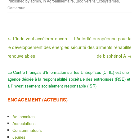
Published by
admin
, in
Agroalimentaire
,
Biodiversité/Ecosystèmes
,
Cameroun
.
Post navigation
← L’Inde veut accélérer encore
L’Autorité européenne pour la
le développement des énergies
sécurité des aliments réhabilite
renouvelables
de bisphénol A →
Le Centre Français d’Information sur les Entreprises (CFIE) est une
agence dédiée à la responsabilité sociétale des entreprises (RSE) et
à l’investissement socialement responsable (ISR)
ENGAGEMENT (ACTEURS)
Actionnaires
Associations
Consommateurs
Jeunes