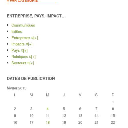
¤ PAR CATEGORIE
ENTREPRISE, PAYS, IMPACT…
Communiqués
Editos
Entreprises ¤
[+]
Impacts ¤
[+]
Pays ¤
[+]
Rubriques ¤
[+]
Secteurs ¤
[+]
DATES DE PUBLICATION
février 2015
L
M
M
J
V
S
D
1
2
3
4
5
6
7
8
9
10
11
12
13
14
15
16
17
18
19
20
21
22