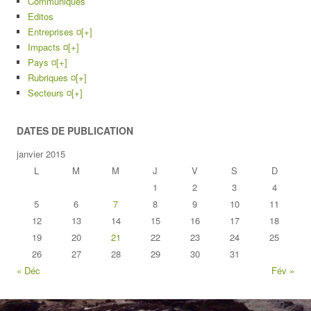
Communiqués
Editos
Entreprises ¤
[+]
Impacts ¤
[+]
Pays ¤
[+]
Rubriques ¤
[+]
Secteurs ¤
[+]
DATES DE PUBLICATION
janvier 2015
L
M
M
J
V
S
D
1
2
3
4
5
6
7
8
9
10
11
12
13
14
15
16
17
18
19
20
21
22
23
24
25
26
27
28
29
30
31
« Déc
Fév »