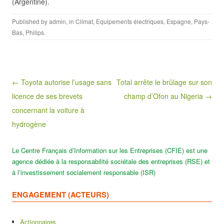
(Argentine).
Published by
admin
, in
Climat
,
Equipements électriques
,
Espagne
,
Pays-
Bas
,
Philips
.
Post navigation
← Toyota autorise l’usage sans
Total arrête le brûlage sur son
licence de ses brevets
champ d’Ofon au Nigeria →
concernant la voiture à
hydrogène
Le Centre Français d’Information sur les Entreprises (CFIE) est une
agence dédiée à la responsabilité sociétale des entreprises (RSE) et
à l’investissement socialement responsable (ISR)
ENGAGEMENT (ACTEURS)
Actionnaires