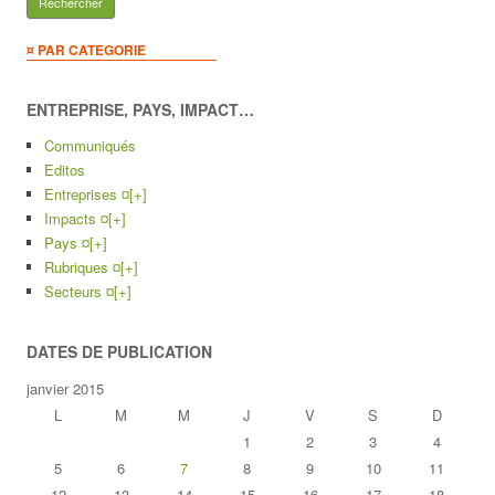
¤ PAR CATEGORIE
ENTREPRISE, PAYS, IMPACT…
Communiqués
Editos
Entreprises ¤
[+]
Impacts ¤
[+]
Pays ¤
[+]
Rubriques ¤
[+]
Secteurs ¤
[+]
DATES DE PUBLICATION
janvier 2015
L
M
M
J
V
S
D
1
2
3
4
5
6
7
8
9
10
11
12
13
14
15
16
17
18