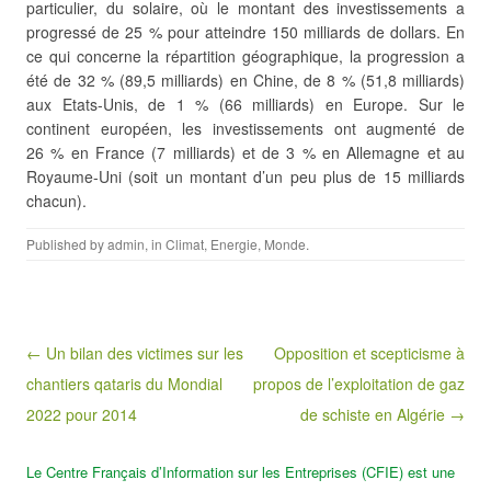
particulier, du solaire, où le montant des investissements a
progressé de 25 % pour atteindre 150 milliards de dollars. En
ce qui concerne la répartition géographique, la progression a
été de 32 % (89,5 milliards) en Chine, de 8 % (51,8 milliards)
aux Etats-Unis, de 1 % (66 milliards) en Europe. Sur le
continent européen, les investissements ont augmenté de
26 % en France (7 milliards) et de 3 % en Allemagne et au
Royaume-Uni (soit un montant d’un peu plus de 15 milliards
chacun).
Published by
admin
, in
Climat
,
Energie
,
Monde
.
Post navigation
← Un bilan des victimes sur les
Opposition et scepticisme à
chantiers qataris du Mondial
propos de l’exploitation de gaz
2022 pour 2014
de schiste en Algérie →
Le Centre Français d’Information sur les Entreprises (CFIE) est une