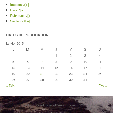
Impacts ¤
[+]
Pays ¤
[+]
Rubriques ¤
[+]
Secteurs ¤
[+]
DATES DE PUBLICATION
janvier 2015
L
M
M
J
V
S
D
1
2
3
4
5
6
7
8
9
10
11
12
13
14
15
16
17
18
19
20
21
22
23
24
25
26
27
28
29
30
31
« Déc
Fév »
Proudly powered by WordPress
|
Theme RCG Forest