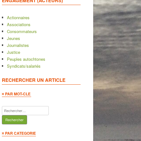
ENGAGEMENT (ACTEURS)
Actionnaires
Associations
Consommateurs
Jeunes
Journalistes
Justice
Peuples autochtones
Syndicats/salariés
RECHERCHER UN ARTICLE
¤ PAR MOT-CLE
Rechercher :
¤ PAR CATEGORIE