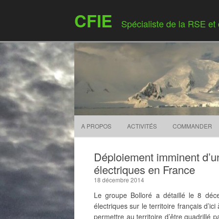
CFIE
Spécialiste de la RSE et
A PROPOS
ACTIVITÉS
COMMANDER
Déploiement imminent d’un
électriques en France
18 décembre 2014
Le groupe Bolloré a détaillé le 8 dé
électriques sur le territoire français d’i
permettre au territoire d’être quadrillé