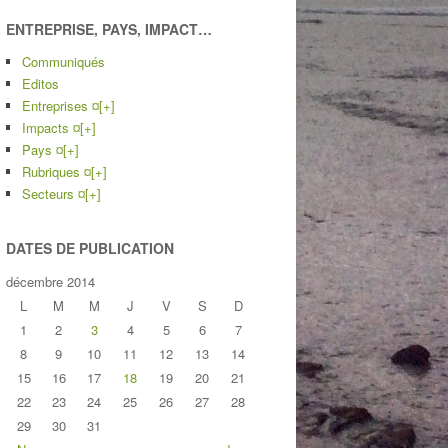
ENTREPRISE, PAYS, IMPACT…
Communiqués
Editos
Entreprises ¤
[+]
Impacts ¤
[+]
Pays ¤
[+]
Rubriques ¤
[+]
Secteurs ¤
[+]
DATES DE PUBLICATION
décembre 2014
L
M
M
J
V
S
D
1
2
3
4
5
6
7
8
9
10
11
12
13
14
15
16
17
18
19
20
21
22
23
24
25
26
27
28
29
30
31