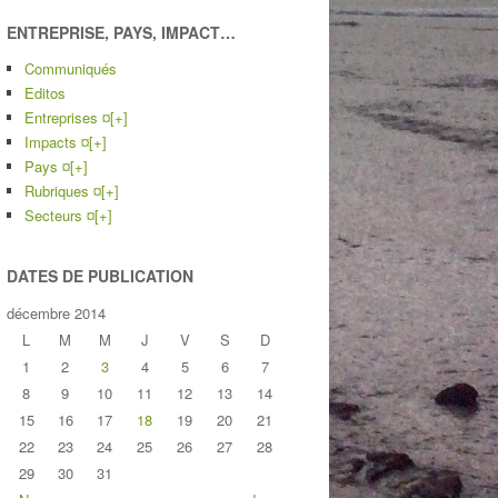
ENTREPRISE, PAYS, IMPACT…
Communiqués
Editos
Entreprises ¤
[+]
Impacts ¤
[+]
Pays ¤
[+]
Rubriques ¤
[+]
Secteurs ¤
[+]
DATES DE PUBLICATION
décembre 2014
L
M
M
J
V
S
D
1
2
3
4
5
6
7
8
9
10
11
12
13
14
15
16
17
18
19
20
21
22
23
24
25
26
27
28
29
30
31