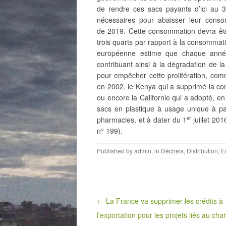
de rendre ces sacs payants d’ici au
nécessaires pour abaisser leur conso
de 2019. Cette consommation devra être
trois quarts par rapport à la consomma
européenne estime que chaque année,
contribuant ainsi à la dégradation de la
pour empêcher cette prolifération, com
en 2002, le Kenya qui a supprimé la com
ou encore la Californie qui a adopté, en 
sacs en plastique à usage unique à pa
pharmacies, et à dater du 1
juillet 20
er
n° 199).
Published by
admin
, in
Déchets
,
Distribution
,
E
Post navigation
← La France va supprimer les crédits à
l’exportation pour les projets liés au cha