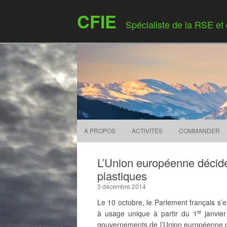
CFIE
Spécialiste de la RSE et
A PROPOS
ACTIVITÉS
COMMANDER
L’Union européenne décid
plastiques
3 décembre 2014
Le 10 octobre, le Parlement français s’e
à usage unique à partir du 1
janvier
er
gouvernements de l’Union européenne q