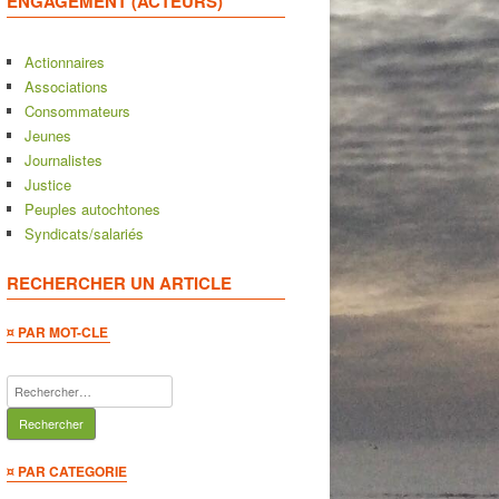
ENGAGEMENT (ACTEURS)
Actionnaires
Associations
Consommateurs
Jeunes
Journalistes
Justice
Peuples autochtones
Syndicats/salariés
RECHERCHER UN ARTICLE
¤ PAR MOT-CLE
Rechercher :
¤ PAR CATEGORIE