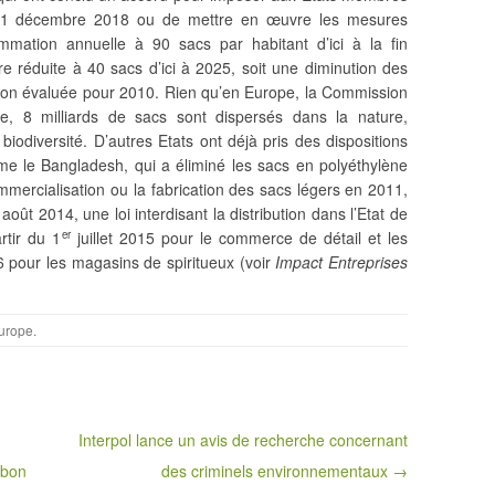
 31 décembre 2018 ou de mettre en œuvre les mesures
mmation annuelle à 90 sacs par habitant d’ici à la fin
 réduite à 40 sacs d’ici à 2025, soit une diminution des
tion évaluée pour 2010. Rien qu’en Europe,
la Commission
 8 milliards de sacs sont dispersés dans la nature,
 biodiversité. D’autres Etats ont déjà pris des dispositions
me le Bangladesh, qui a éliminé les sacs en polyéthylène
mercialisation ou la fabrication des sacs légers en 2011,
août 2014, une loi interdisant la distribution dans l’Etat de
rtir du 1
juillet 2015 pour le commerce de détail et les
er
16 pour les magasins de spiritueux (voir
Impact Entreprises
urope
.
Interpol lance un avis de recherche concernant
rbon
des criminels environnementaux →