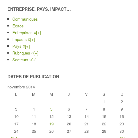
ENTREPRISE, PAYS, IMPACT…
Communiqués
Editos
Entreprises ¤
[+]
Impacts ¤
[+]
Pays ¤
[+]
Rubriques ¤
[+]
Secteurs ¤
[+]
DATES DE PUBLICATION
novembre 2014
L
M
M
J
V
S
D
1
2
3
4
5
6
7
8
9
10
11
12
13
14
15
16
17
18
19
20
21
22
23
24
25
26
27
28
29
30