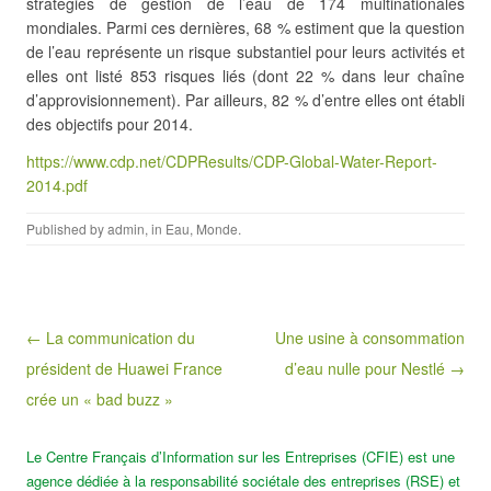
stratégies de gestion de l’eau de 174 multinationales
mondiales. Parmi ces dernières, 68 % estiment que la question
de l’eau représente un risque substantiel pour leurs activités et
elles ont listé 853 risques liés (dont 22 % dans leur chaîne
d’approvisionnement). Par ailleurs, 82 % d’entre elles ont établi
des objectifs pour 2014.
https://www.cdp.net/CDPResults/CDP-Global-Water-Report-
2014.pdf
Published by
admin
, in
Eau
,
Monde
.
Post navigation
← La communication du
Une usine à consommation
président de Huawei France
d’eau nulle pour Nestlé →
crée un « bad buzz »
Le Centre Français d’Information sur les Entreprises (CFIE) est une
agence dédiée à la responsabilité sociétale des entreprises (RSE) et