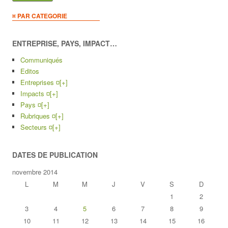
¤ PAR CATEGORIE
ENTREPRISE, PAYS, IMPACT…
Communiqués
Editos
Entreprises ¤
[+]
Impacts ¤
[+]
Pays ¤
[+]
Rubriques ¤
[+]
Secteurs ¤
[+]
DATES DE PUBLICATION
novembre 2014
L
M
M
J
V
S
D
1
2
3
4
5
6
7
8
9
10
11
12
13
14
15
16