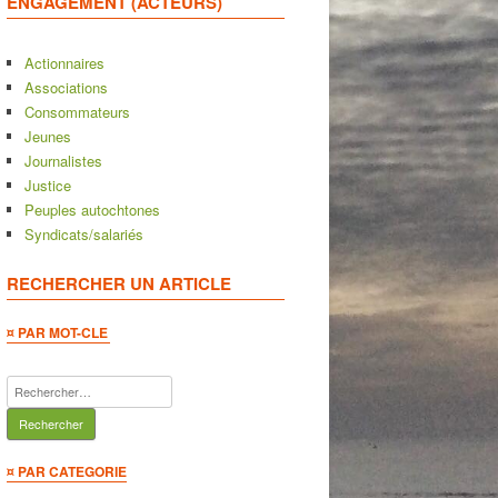
ENGAGEMENT (ACTEURS)
Actionnaires
Associations
Consommateurs
Jeunes
Journalistes
Justice
Peuples autochtones
Syndicats/salariés
RECHERCHER UN ARTICLE
¤ PAR MOT-CLE
Rechercher :
¤ PAR CATEGORIE