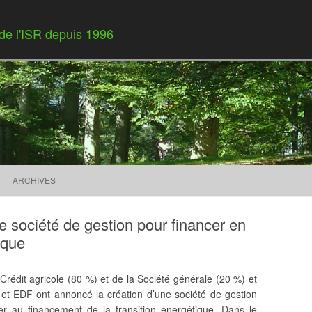
 de l'ISR depuis 1996
Skip to content
ARCHIVES
 société de gestion pour financer en
ique
 Crédit agricole (80 %) et de la Société générale (20 %) et
, et EDF ont annoncé la création d’une société de gestion
er au financement de la transition énergétique. Dans le