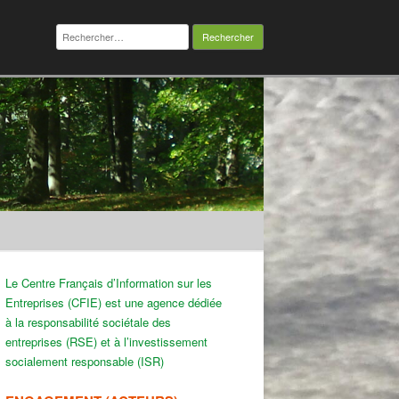
Rechercher :
Le Centre Français d’Information sur les
Entreprises (CFIE) est une agence dédiée
à la responsabilité sociétale des
entreprises (RSE) et à l’investissement
socialement responsable (ISR)