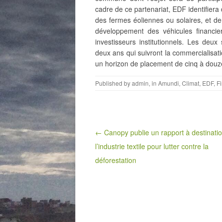
cadre de ce partenariat, EDF identifiera 
des fermes éoliennes ou solaires, et de
développement des véhicules financie
investisseurs institutionnels. Les deux 
deux ans qui suivront la commercialisati
un horizon de placement de cinq à douze 
Published by
admin
, in
Amundi
,
Climat
,
EDF
,
F
Post navigation
← Canopy publie un rapport à destinati
l’industrie textile pour lutter contre la
déforestation