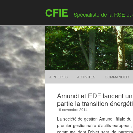
CFIE
Spécialiste de la RSE et
A PROPOS
ACTIVITÉS
COMMANDER
Amundi et EDF lancent une
partie la transition énergét
19 novembre 2014
La société de gestion Amundi, filiale du
premier gestionnaire d’actifs européen
commune dont l’objet sera de particip