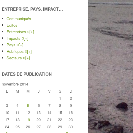
ENTREPRISE, PAYS, IMPACT…
Communiqués
Editos
Entreprises ¤
[+]
Impacts ¤
[+]
Pays ¤
[+]
Rubriques ¤
[+]
Secteurs ¤
[+]
DATES DE PUBLICATION
novembre 2014
L
M
M
J
V
S
D
1
2
3
4
5
6
7
8
9
10
11
12
13
14
15
16
17
18
19
20
21
22
23
24
25
26
27
28
29
30