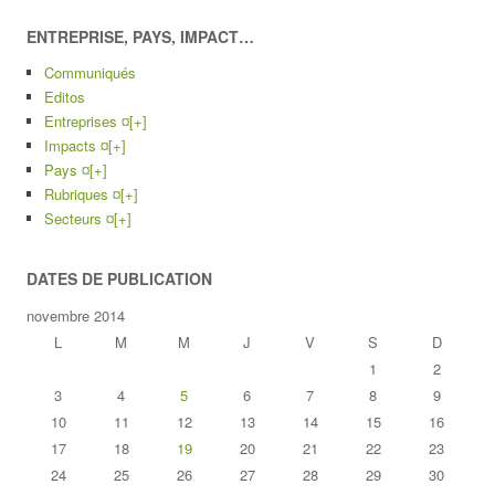
ENTREPRISE, PAYS, IMPACT…
Communiqués
Editos
Entreprises ¤
[+]
Impacts ¤
[+]
Pays ¤
[+]
Rubriques ¤
[+]
Secteurs ¤
[+]
DATES DE PUBLICATION
novembre 2014
L
M
M
J
V
S
D
1
2
3
4
5
6
7
8
9
10
11
12
13
14
15
16
17
18
19
20
21
22
23
24
25
26
27
28
29
30