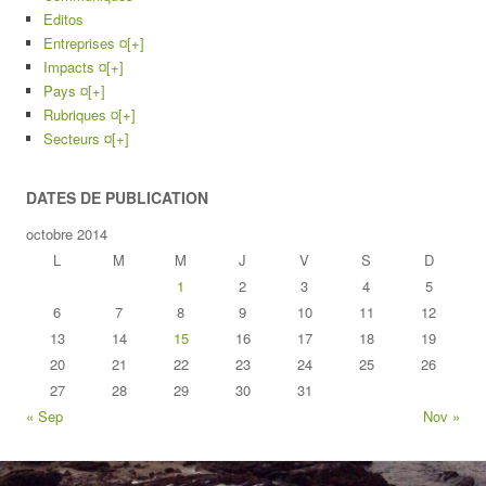
Editos
Entreprises ¤
[+]
Impacts ¤
[+]
Pays ¤
[+]
Rubriques ¤
[+]
Secteurs ¤
[+]
DATES DE PUBLICATION
octobre 2014
L
M
M
J
V
S
D
1
2
3
4
5
6
7
8
9
10
11
12
13
14
15
16
17
18
19
20
21
22
23
24
25
26
27
28
29
30
31
« Sep
Nov »