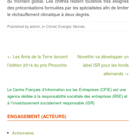
du montant global. Les chiffres restent toutefois très éloignés
des préconisations formulées par les spécialistes afin de limiter
le réchauffement climatique à deux degrés.
Published by
admin
, in
Climat
,
Energie
,
Monde
.
Post navigation
← Les Amis de la Terre lancent
Novethic va développer un
l’édition 2014 du prix Pinocchio
label ISR pour les fonds
allemands →
Le Centre Français d’Information sur les Entreprises (CFIE) est une
agence dédiée à la responsabilité sociétale des entreprises (RSE) et
à l’investissement socialement responsable (ISR)
ENGAGEMENT (ACTEURS)
Actionnaires