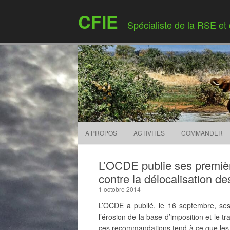
CFIE
Spécialiste de la RSE et
A PROPOS
ACTIVITÉS
COMMANDER
L’OCDE publie ses premiè
contre la délocalisation d
1 octobre 2014
L’OCDE a publié, le 16 septembre, se
l’érosion de la base d’imposition et le t
ces recommandations tend à ce que les b