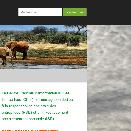
Rechercher :
Le Centre Français d’Information sur les
Entreprises (CFIE) est une agence dédiée
à la responsabilité sociétale des
entreprises (RSE) et à l’investissement
socialement responsable (ISR)