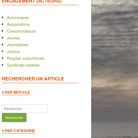
ENGAGEMENT (ACTEURS)
Actionnaires
Associations
Consommateurs
Jeunes
Journalistes
Justice
Peuples autochtones
Syndicats/salariés
RECHERCHER UN ARTICLE
¤ PAR MOT-CLE
Rechercher :
¤ PAR CATEGORIE