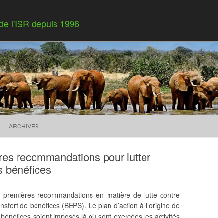
 de l'ISR depuis 1996
Skip to content
ARCHIVES
res recommandations pour lutter
es bénéfices
s premières recommandations en matière de lutte contre
ransfert de bénéfices (BEPS). Le plan d’action à l’origine de
énéfices soient imposés là où sont exercées les activités