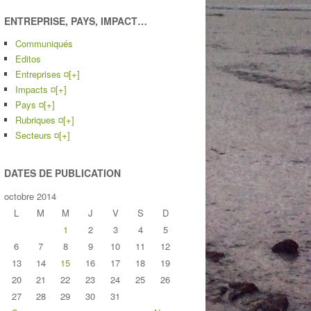
ENTREPRISE, PAYS, IMPACT…
Communiqués
Editos
Entreprises ¤
[+]
Impacts ¤
[+]
Pays ¤
[+]
Rubriques ¤
[+]
Secteurs ¤
[+]
DATES DE PUBLICATION
octobre 2014
L
M
M
J
V
S
D
1
2
3
4
5
6
7
8
9
10
11
12
13
14
15
16
17
18
19
20
21
22
23
24
25
26
27
28
29
30
31