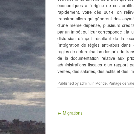
économiques à l’origine de ces profit
rapidement, voire dès 2014, on relèv
transfrontaliers qui génèrent des asym
d’une même dépense, plusieurs crédit
par un impôt qui leur corresponde ; la 
distorsion d’impôt résultant de la loca
l’intégration de règles anti-abus dans
règles de détermination des prix de tran
de la documentation relative aux pri
administrations fiscales d’un rapport p
ventes, des salariés, des actifs et des i
Published by
admin
, in
Monde
,
Partage de vale
Post navigation
← Migrations