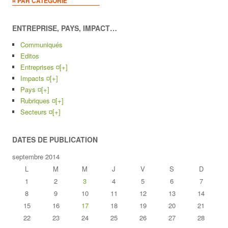
¤ PAR CATEGORIE
ENTREPRISE, PAYS, IMPACT…
Communiqués
Editos
Entreprises ¤
[+]
Impacts ¤
[+]
Pays ¤
[+]
Rubriques ¤
[+]
Secteurs ¤
[+]
DATES DE PUBLICATION
septembre 2014
L
M
M
J
V
S
D
1
2
3
4
5
6
7
8
9
10
11
12
13
14
15
16
17
18
19
20
21
22
23
24
25
26
27
28