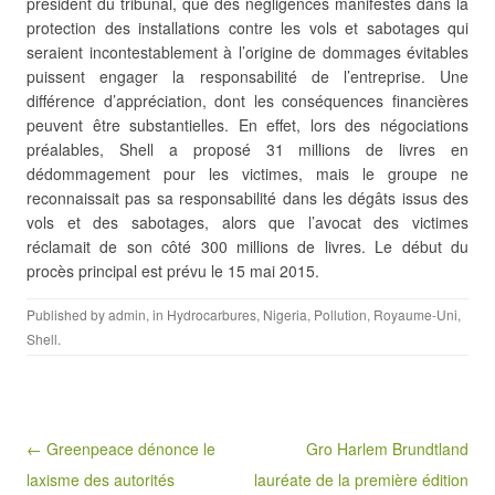
président du tribunal, que des négligences manifestes dans la
protection des installations contre les vols et sabotages qui
seraient incontestablement à l’origine de dommages évitables
puissent engager la responsabilité de l’entreprise. Une
différence d’appréciation, dont les conséquences financières
peuvent être substantielles. En effet, lors des négociations
préalables, Shell a proposé 31 millions de livres en
dédommagement pour les victimes, mais le groupe ne
reconnaissait pas sa responsabilité dans les dégâts issus des
vols et des sabotages, alors que l’avocat des victimes
réclamait de son côté 300 millions de livres. Le début du
procès principal est prévu le 15 mai 2015.
Published by
admin
, in
Hydrocarbures
,
Nigeria
,
Pollution
,
Royaume-Uni
,
Shell
.
Post navigation
← Greenpeace dénonce le
Gro Harlem Brundtland
laxisme des autorités
lauréate de la première édition