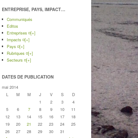
ENTREPRISE, PAYS, IMPACT…
Communiqués
Editos
Entreprises ¤
[+]
Impacts ¤
[+]
Pays ¤
[+]
Rubriques ¤
[+]
Secteurs ¤
[+]
DATES DE PUBLICATION
mai 2014
L
M
M
J
V
S
D
1
2
3
4
5
6
7
8
9
10
11
12
13
14
15
16
17
18
19
20
21
22
23
24
25
26
27
28
29
30
31