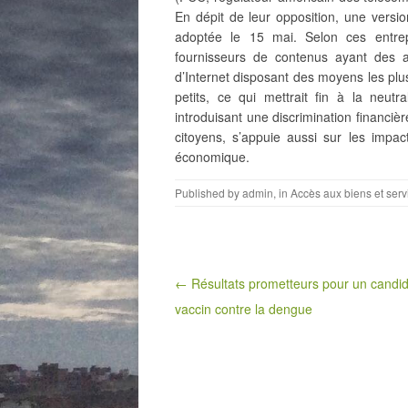
En dépit de leur opposition, une versi
adoptée le 15 mai. Selon ces entrepr
fournisseurs de contenus ayant des 
d’Internet disposant des moyens les plus
petits, ce qui mettrait fin à la neutr
introduisant une discrimination financiè
citoyens, s’appuie aussi sur les impac
économique.
Published by
admin
, in
Accès aux biens et serv
Post navigation
← Résultats prometteurs pour un candid
vaccin contre la dengue