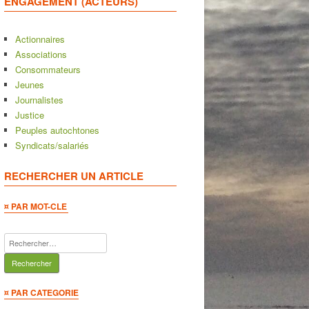
ENGAGEMENT (ACTEURS)
Actionnaires
Associations
Consommateurs
Jeunes
Journalistes
Justice
Peuples autochtones
Syndicats/salariés
RECHERCHER UN ARTICLE
¤ PAR MOT-CLE
Rechercher :
¤ PAR CATEGORIE