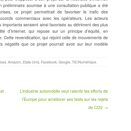
on préliminaire soumise à une consultation publique a été
ises, ce projet permettrait de favoriser le trafic des
accords commerciaux avec les opérateurs.
Les acteurs
 importants seraient ainsi favorisés au détriment des plus
alité d’Internet, qui repose sur un principe d’équité, en
re. Cette revendication, qui rejoint celle de mouvements de
ts négatifs que ce projet pourrait avoir sur leur modèle
ices
,
Amazon
,
Etats-Unis
,
Facebook
,
Google
,
TIC/Numérique
.
at
L’industrie automobile veut ralentir les efforts de
l’Europe pour améliorer ses tests sur les rejets
de CO2 →