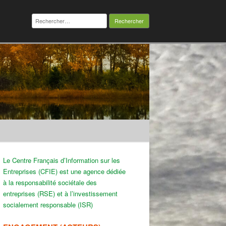
Rechercher :
Le Centre Français d’Information sur les
Entreprises (CFIE) est une agence dédiée
à la responsabilité sociétale des
entreprises (RSE) et à l’investissement
socialement responsable (ISR)