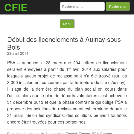
CFIE
Rechercher :
Skip to content
Menu
Début des licenciements à Aulnay-sous-
Bois
23 avril 2014
PSA a annoncé le 28 mars que 204 lettres de licenciement
seraient envoyées à partir du 1
avril 2014 aux salariés pour
er
lesquels aucun projet de reclassement n’a été trouvé (sur les
3 000 initialement concernés par la fermeture du site d’Aulnay).
Il s’agit de la dernière phase du plan social en cours dans
l’usine, alors que le plan de départs volontaires s’est achevé le
31 décembre 2013 et que la phase contrainte qui oblige PSA à
proposer des solutions de reclassement
est terminée depuis le
31 mars. Selon les syndicats, des solutions peuvent toutefois
encore être trouvées pour ces personnes.
Published by
admin
, in
Automobile
,
Emploi
,
France
,
PSA Groupe
.