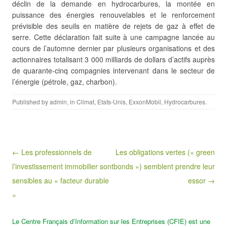
déclin de la demande en hydrocarbures, la montée en
puissance des énergies renouvelables et le renforcement
prévisible des seuils en matière de rejets de gaz à effet de
serre. Cette déclaration fait suite à une campagne lancée au
cours de l’automne dernier par plusieurs organisations et des
actionnaires totalisant 3 000 milliards de dollars d’actifs auprès
de quarante-cinq compagnies intervenant dans le secteur de
l’énergie (pétrole, gaz, charbon).
Published by
admin
, in
Climat
,
Etats-Unis
,
ExxonMobil
,
Hydrocarbures
.
Post navigation
← Les professionnels de
Les obligations vertes (« green
l’investissement immobilier sont
bonds ») semblent prendre leur
sensibles au « facteur durable
essor →
»
Le Centre Français d’Information sur les Entreprises (CFIE) est une