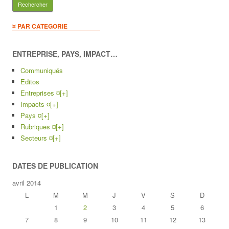
¤ PAR CATEGORIE
ENTREPRISE, PAYS, IMPACT…
Communiqués
Editos
Entreprises ¤
[+]
Impacts ¤
[+]
Pays ¤
[+]
Rubriques ¤
[+]
Secteurs ¤
[+]
DATES DE PUBLICATION
avril 2014
L
M
M
J
V
S
D
1
2
3
4
5
6
7
8
9
10
11
12
13