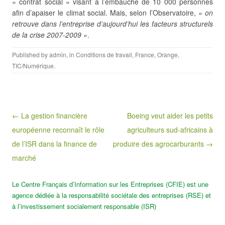
« contrat social » visant à l’embauche de 10 000 personnes
afin d’apaiser le climat social. Mais, selon l’Observatoire,
« on
retrouve dans l’entreprise d’aujourd’hui les facteurs structurels
de la crise 2007-2009 »
.
Published by
admin
, in
Conditions de travail
,
France
,
Orange
,
TIC/Numérique
.
Post navigation
← La gestion financière
Boeing veut aider les petits
européenne reconnaît le rôle
agriculteurs sud-africains à
de l’ISR dans la finance de
produire des agrocarburants →
marché
Le Centre Français d’Information sur les Entreprises (CFIE) est une
agence dédiée à la responsabilité sociétale des entreprises (RSE) et
à l’investissement socialement responsable (ISR)