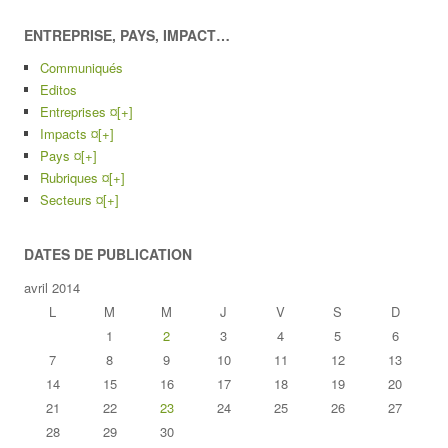
ENTREPRISE, PAYS, IMPACT…
Communiqués
Editos
Entreprises ¤
[+]
Impacts ¤
[+]
Pays ¤
[+]
Rubriques ¤
[+]
Secteurs ¤
[+]
DATES DE PUBLICATION
avril 2014
L
M
M
J
V
S
D
1
2
3
4
5
6
7
8
9
10
11
12
13
14
15
16
17
18
19
20
21
22
23
24
25
26
27
28
29
30