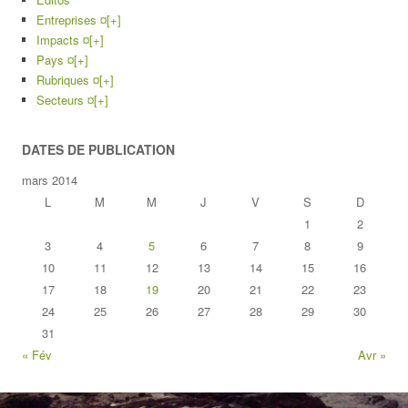
Entreprises ¤
[+]
Impacts ¤
[+]
Pays ¤
[+]
Rubriques ¤
[+]
Secteurs ¤
[+]
DATES DE PUBLICATION
mars 2014
L
M
M
J
V
S
D
1
2
3
4
5
6
7
8
9
10
11
12
13
14
15
16
17
18
19
20
21
22
23
24
25
26
27
28
29
30
31
« Fév
Avr »