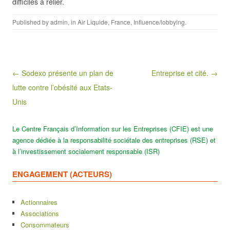
difficiles à relier.
Published by
admin
, in
Air Liquide
,
France
,
Influence/lobbying
.
Post navigation
← Sodexo présente un plan de
Entreprise et cité. →
lutte contre l’obésité aux Etats-
Unis
Le Centre Français d’Information sur les Entreprises (CFIE) est une
agence dédiée à la responsabilité sociétale des entreprises (RSE) et
à l’investissement socialement responsable (ISR)
ENGAGEMENT (ACTEURS)
Actionnaires
Associations
Consommateurs