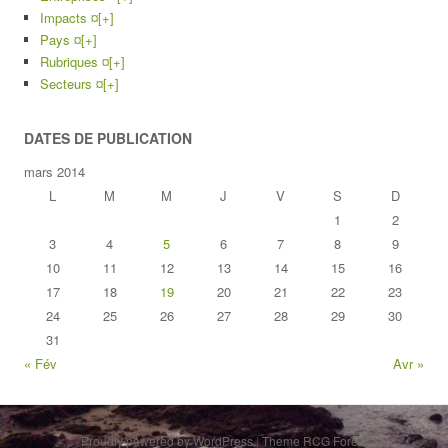
Impacts ¤
[+]
Pays ¤
[+]
Rubriques ¤
[+]
Secteurs ¤
[+]
DATES DE PUBLICATION
mars 2014
L
M
M
J
V
S
D
1
2
3
4
5
6
7
8
9
10
11
12
13
14
15
16
17
18
19
20
21
22
23
24
25
26
27
28
29
30
31
« Fév
Avr »
Proudly powered by WordPress
|
Theme RCG Forest