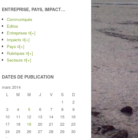
ENTREPRISE, PAYS, IMPACT…
Communiqués
Editos
Entreprises ¤
[+]
Impacts ¤
[+]
Pays ¤
[+]
Rubriques ¤
[+]
Secteurs ¤
[+]
DATES DE PUBLICATION
mars 2014
L
M
M
J
V
S
D
1
2
3
4
5
6
7
8
9
10
11
12
13
14
15
16
17
18
19
20
21
22
23
24
25
26
27
28
29
30