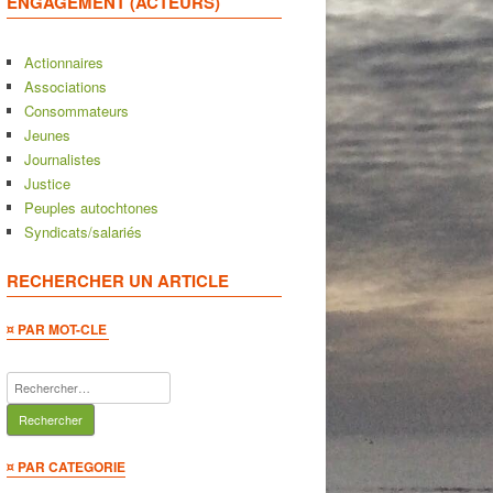
ENGAGEMENT (ACTEURS)
Actionnaires
Associations
Consommateurs
Jeunes
Journalistes
Justice
Peuples autochtones
Syndicats/salariés
RECHERCHER UN ARTICLE
¤ PAR MOT-CLE
Rechercher :
¤ PAR CATEGORIE