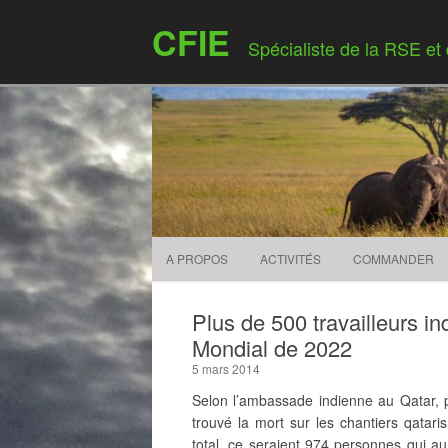
CFIE
Spécialiste de la RSE et
A PROPOS
ACTIVITÉS
COMMANDER
Plus de 500 travailleurs i
Mondial de 2022
5 mars 2014
Selon l’ambassade indienne au Qatar, p
trouvé la mort sur les chantiers qata
total, ce seraient 974 personnes qui au